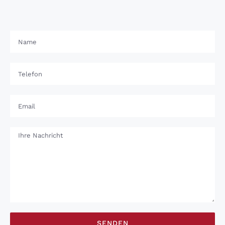
Sanitätshaus Schneider
wärmsten empfehlen!
Andreas H.