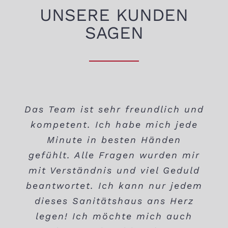
UNSERE KUNDEN
SAGEN
Das Team ist sehr freundlich und
Sehr freundliches Team; sehr
Hier passt alles. Qualität der
kompetent. Ich habe mich jede
Produkte und fachkundige
kompetente Beratung.
Durch viele Jahre Leistungssport
Beratung. Ich habe selten ein
Minute in besten Händen
gefühlt. Alle Fragen wurden mir
derart freundliches Personal
sind viele Bänder an meinen
erlebt. Man merkt förmlich, dass
mit Verständnis und viel Geduld
beiden Füßen gerissen. Meine
beantwortet. Ich kann nur jedem
sie Freude an ihrer Arbeit haben
bisherigen Einlagen haben trotz
Maßanfertigung mir nur begrenzt
und das färbt auch auf die oft
dieses Sanitätshaus ans Herz
geholfen. Mit dem Gedanken an
schmerzgeplagten Kunden ab.
legen! Ich möchte mich auch